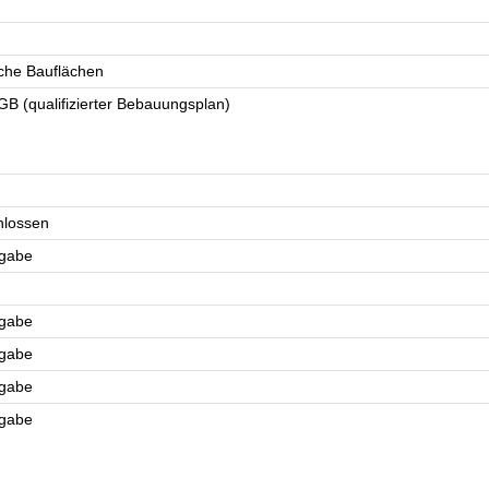
che Bauflächen
B (qualifizierter Bebauungsplan)
chlossen
ngabe
ngabe
ngabe
ngabe
ngabe