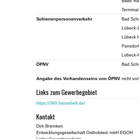
Baltic Ra
Termina
Schienenpersonenverkehr
Bad Sch
Lübeck-
Lübeck H
Pansdor
Lübeck-K
ÖPNV
Bad Sch
Angabe des Vorhandenseins von ÖPNV
nicht vo
Links zum Gewerbegebiet
https://360.hansebelt.de/
Kontakt
Dirk Bremken
Entwicklungsgesellschaft Ostholstein mbH EGOH