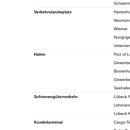
Schweri
Verkehrslandeplatz
Hartenh
Neumüns
Wismar
Hungrige
Uetersen
Hafen
Port of 
Gewerbeh
Binnenha
Gewerbe
Seehafe
Schienengüterverkehr
Lübeck N
Lehmann
Lübeck K
Kombiterminal
Cargo-Te