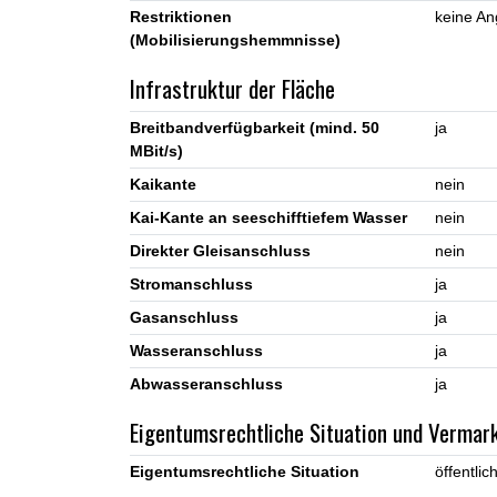
Restriktionen
keine A
(Mobilisierungshemmnisse)
Infrastruktur der Fläche
Breitbandverfügbarkeit (mind. 50
ja
MBit/s)
Kaikante
nein
Kai-Kante an seeschifftiefem Wasser
nein
Direkter Gleisanschluss
nein
Stromanschluss
ja
Gasanschluss
ja
Wasseranschluss
ja
Abwasseranschluss
ja
Eigentumsrechtliche Situation und Vermar
Eigentumsrechtliche Situation
öffentlic