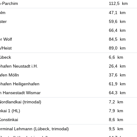
n-Parchim
112,5 km
olm
47,1 km
ter
59,6 km
66,4 km
r Wolf
84,5 km
/Heist
89,0 km
Lübeck
6,6 km
afen Neustadt i.H.
26,4 km
fen Mölln
37,6 km
hafen Heiligenhafen
61,9 km
n Hansestadt Wismar
64,3 km
ordlandkai (trimodal)
7,2 km
kai 1 (HL)
7,9 km
onstinkai
8,6 km
rminal Lehmann (Lübeck, trimodal)
9,5 km