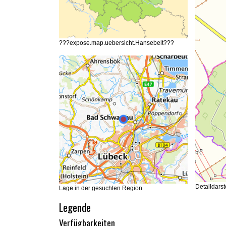
???expose.map.uebersicht.Hansebelt???
Detaildars
Lage in der gesuchten Region
Legende
Verfügbarkeiten