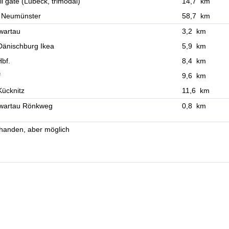
il gate (Lübeck, trimodal)
14,7 km
l Neumünster
58,7 km
wartau
3,2 km
Dänischburg Ikea
5,9 km
bf.
8,4 km
f
9,6 km
ücknitz
11,6 km
wartau Rönkweg
0,8 km
rhanden, aber möglich