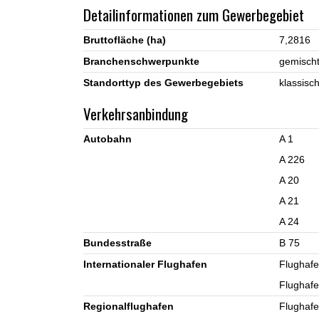
Detailinformationen zum Gewerbegebiet
Bruttofläche (ha)
7,2816
Branchenschwerpunkte
gemischt
Standorttyp des Gewerbegebiets
klassisc
Verkehrsanbindung
Autobahn
A 1
A 226
A 20
A 21
A 24
Bundesstraße
B 75
Internationaler Flughafen
Flughaf
Flughafe
Regionalflughafen
Flughaf