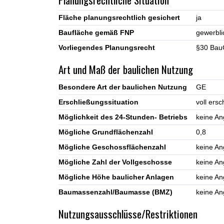
Fläche planungsrechtlich gesichert
ja
Baufläche gemäß FNP
gewerbli
Vorliegendes Planungsrecht
§30 BauG
Art und Maß der baulichen Nutzung
Besondere Art der baulichen Nutzung
GE
Erschließungssituation
voll ers
Möglichkeit des 24-Stunden- Betriebs
keine A
Mögliche Grundflächenzahl
0,8
Mögliche Geschossflächenzahl
keine A
Mögliche Zahl der Vollgeschosse
keine A
Mögliche Höhe baulicher Anlagen
keine A
Baumassenzahl/Baumasse (BMZ)
keine A
Nutzungsausschlüsse/Restriktionen