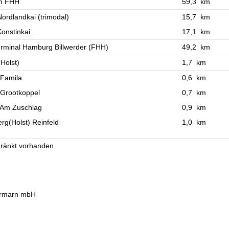
n FHH
59,3 km
ordlandkai (trimodal)
15,7 km
onstinkai
17,1 km
rminal Hamburg Billwerder (FHH)
49,2 km
(Holst)
1,7 km
 Famila
0,6 km
 Grootkoppel
0,7 km
 Am Zuschlag
0,9 km
g(Holst) Reinfeld
1,0 km
ränkt vorhanden
tormarn mbH