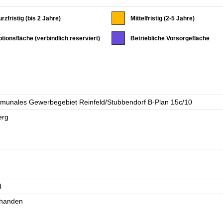
rzfristig (bis 2 Jahre)
Mittelfristig (2-5 Jahre)
tionsfläche (verbindlich reserviert)
Betriebliche Vorsorgefläche
d
rhanden