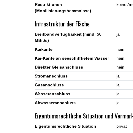
Restriktionen
keine A
(Mobilisierungshemmnisse)
Infrastruktur der Fläche
Breitbandverfügbarkeit (mind. 50
ja
MBit/s)
Kaikante
nein
Kai-Kante an seeschifftiefem Wasser
nein
Direkter Gleisanschluss
nein
Stromanschluss
ja
Gasanschluss
ja
Wasseranschluss
ja
Abwasseranschluss
ja
Eigentumsrechtliche Situation und Vermar
Eigentumsrechtliche Situation
privat