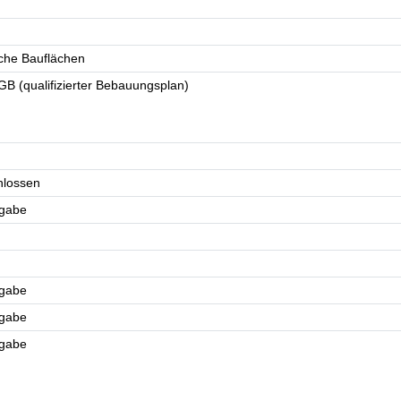
che Bauflächen
B (qualifizierter Bebauungsplan)
chlossen
ngabe
ngabe
ngabe
ngabe