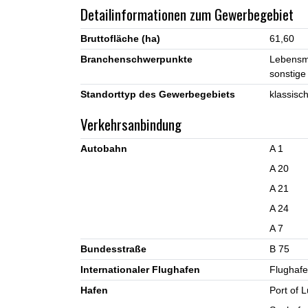
Detailinformationen zum Gewerbegebiet
Bruttofläche (ha)
61,60
Branchenschwerpunkte
Lebensmi
sonstige
Standorttyp des Gewerbegebiets
klassisc
Verkehrsanbindung
Autobahn
A 1
A 20
A 21
A 24
A 7
Bundesstraße
B 75
Internationaler Flughafen
Flughaf
Hafen
Port of 