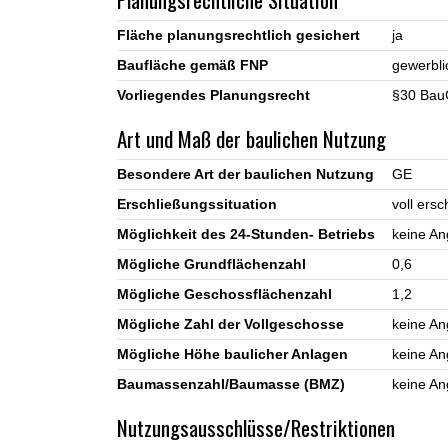
Fläche planungsrechtlich gesichert
ja
Baufläche gemäß FNP
gewerbli
Vorliegendes Planungsrecht
§30 BauG
Art und Maß der baulichen Nutzung
Besondere Art der baulichen Nutzung
GE
Erschließungssituation
voll ers
Möglichkeit des 24-Stunden- Betriebs
keine A
Mögliche Grundflächenzahl
0,6
Mögliche Geschossflächenzahl
1,2
Mögliche Zahl der Vollgeschosse
keine A
Mögliche Höhe baulicher Anlagen
keine A
Baumassenzahl/Baumasse (BMZ)
keine A
Nutzungsausschlüsse/Restriktionen