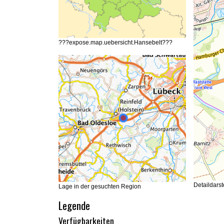
???expose.map.uebersicht.Hansebelt???
Detaildars
Lage in der gesuchten Region
Legende
Verfügbarkeiten