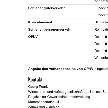
Seehafe
Schienengüterverkehr
Lübeck N
Lübeck K
Kombiterminal
DUSS Te
Schienenpersonenverkehr
Reinfeld
ÖPNV
Reinfeld
Reinfeld
Reinfeld
Wesenber
Angabe des Vorhandenseins von ÖPNV
eingesch
Kontakt
Georg Frank
Wirtschafts- und Aufbaugesellschaft des Kreises S
Projektleiter Gewerbeflächenentwicklung
Mommsenstraße 14
23843 Bad Oldesloe