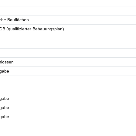
che Bauflächen
B (qualifizierter Bebauungsplan)
chlossen
ngabe
ngabe
ngabe
ngabe