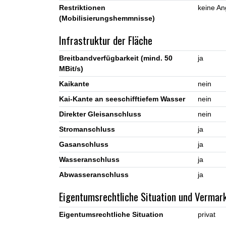
Restriktionen
keine A
(Mobilisierungshemmnisse)
Infrastruktur der Fläche
Breitbandverfügbarkeit (mind. 50
ja
MBit/s)
Kaikante
nein
Kai-Kante an seeschifftiefem Wasser
nein
Direkter Gleisanschluss
nein
Stromanschluss
ja
Gasanschluss
ja
Wasseranschluss
ja
Abwasseranschluss
ja
Eigentumsrechtliche Situation und Vermar
Eigentumsrechtliche Situation
privat