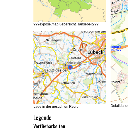
???expose.map.uebersicht.Hansebelt???
Detaildars
Lage in der gesuchten Region
Legende
Verfügbarkeiten