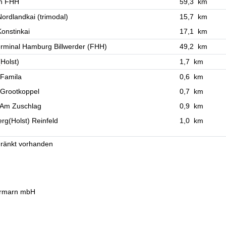
n FHH
59,3 km
ordlandkai (trimodal)
15,7 km
onstinkai
17,1 km
rminal Hamburg Billwerder (FHH)
49,2 km
(Holst)
1,7 km
 Famila
0,6 km
 Grootkoppel
0,7 km
 Am Zuschlag
0,9 km
g(Holst) Reinfeld
1,0 km
ränkt vorhanden
tormarn mbH