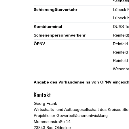
Seehafe
Schienengüterverkehr
Lübeck N
Lübeck K
Kombiterminal
DUSS Te
Schienenpersonenverkehr
Reinfeld
ÖPNV
Reinfeld
Reinfeld
Reinfeld
Wesenber
Angabe des Vorhandenseins von ÖPNV
eingesch
Kontakt
Georg Frank
Wirtschafts- und Aufbaugesellschaft des Kreises S
Projektleiter Gewerbeflächenentwicklung
Mommsenstraße 14
23843 Bad Oldesloe