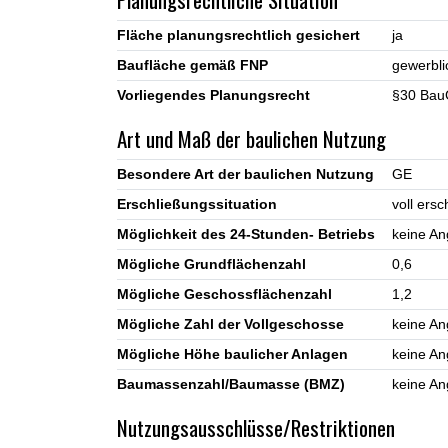
Fläche planungsrechtlich gesichert
ja
Baufläche gemäß FNP
gewerbli
Vorliegendes Planungsrecht
§30 BauG
Art und Maß der baulichen Nutzung
Besondere Art der baulichen Nutzung
GE
Erschließungssituation
voll ers
Möglichkeit des 24-Stunden- Betriebs
keine A
Mögliche Grundflächenzahl
0,6
Mögliche Geschossflächenzahl
1,2
Mögliche Zahl der Vollgeschosse
keine A
Mögliche Höhe baulicher Anlagen
keine A
Baumassenzahl/Baumasse (BMZ)
keine A
Nutzungsausschlüsse/Restriktionen