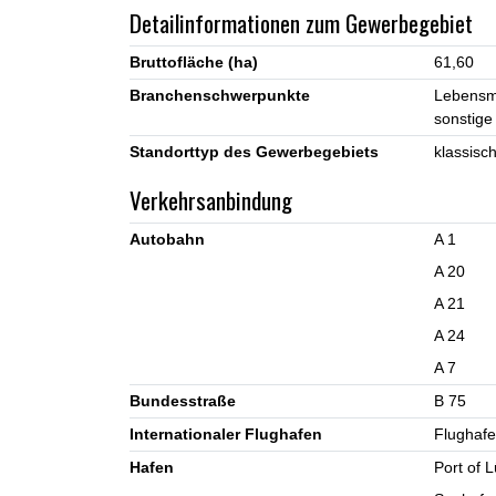
Detailinformationen zum Gewerbegebiet
Bruttofläche (ha)
61,60
Branchenschwerpunkte
Lebensmi
sonstige
Standorttyp des Gewerbegebiets
klassisc
Verkehrsanbindung
Autobahn
A 1
A 20
A 21
A 24
A 7
Bundesstraße
B 75
Internationaler Flughafen
Flughaf
Hafen
Port of 