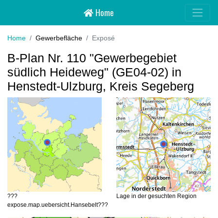
Home
Hansebelt
Home
Gewerbefläche
Exposé
B-Plan Nr. 110 "Gewerbegebiet
südlich Heideweg" (GE04-02) in
Henstedt-Ulzburg, Kreis Segeberg
???
Lage in der gesuchten Region
expose.map.uebersicht.Hansebelt???