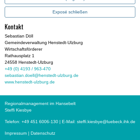
Exposé schließen
Kontakt
Sebastian Döll
Gemeindeverwaltung Henstedt-Ulzburg
Wirtschaftsförderer
Rathausplatz 1
24558 Henstedt-Ulzburg
+49 (0) 4193 / 963-470
sebastian.doell@henstedt-ulzburg.de
www.henstedt-ulzburg.de
Regionalmanagement im Hansebelt
Steffi Kiesbye
Telefon:
+49 451 6006-130
| E-Mail:
steffi.kiesbye@luebeck.ihk.de
Impressum
|
Datenschutz