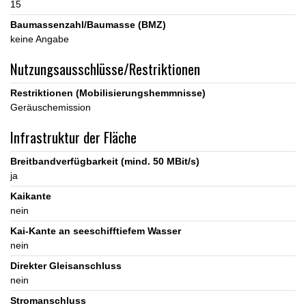
15
Baumassenzahl/Baumasse (BMZ)
keine Angabe
Nutzungsausschlüsse/Restriktionen
Restriktionen (Mobilisierungshemmnisse)
Geräuschemission
Infrastruktur der Fläche
Breitbandverfügbarkeit (mind. 50 MBit/s)
ja
Kaikante
nein
Kai-Kante an seeschifftiefem Wasser
nein
Direkter Gleisanschluss
nein
Stromanschluss